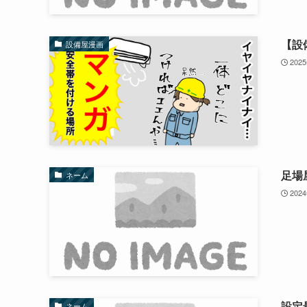
【設
設備屋漫画
202
足場
ネーム
202
設定
ネーム