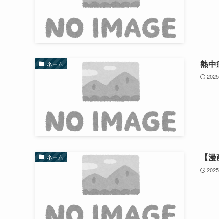
熱中
ネーム
202
【漫
ネーム
202