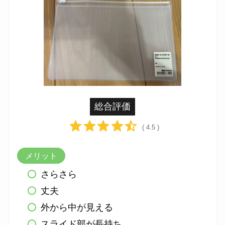
総合評価
( 4.5 )
メリット
さらさら
丈夫
外から中が見える
スライド部が長持ち