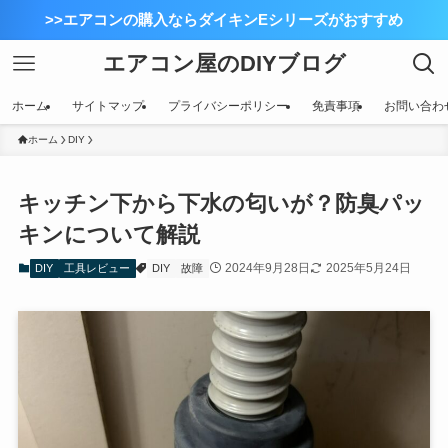
>>エアコンの購入ならダイキンEシリーズがおすすめ
エアコン屋のDIYブログ
ホーム
サイトマップ
プライバシーポリシー
免責事項
お問い合わ
ホーム
DIY
キッチン下から下水の匂いが？防臭パッ
キンについて解説
2024年9月28日
2025年5月24日
DIY
工具レビュー
DIY
故障