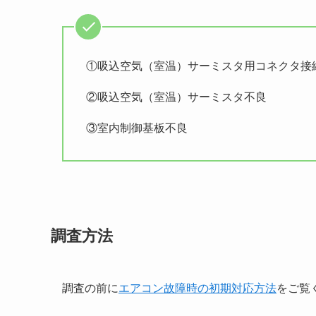
①吸込空気（室温）サーミスタ用コネクタ接
②吸込空気（室温）サーミスタ不良
③室内制御基板不良
調査方法
調査の前に
エアコン故障時の初期対応方法
をご覧