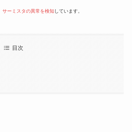
）サーミスタの異常を検知
しています。
目次