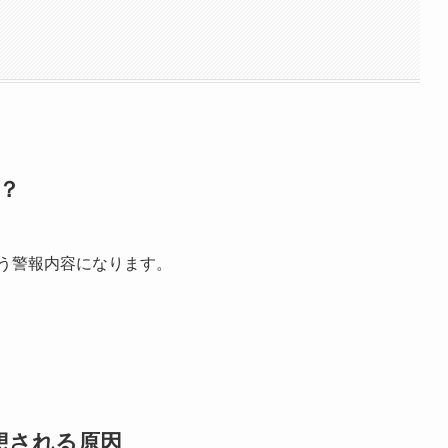
？
う警報内容になります。
想される原因