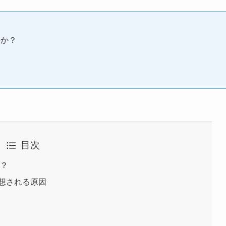
のか？
目次
は？
想される原因